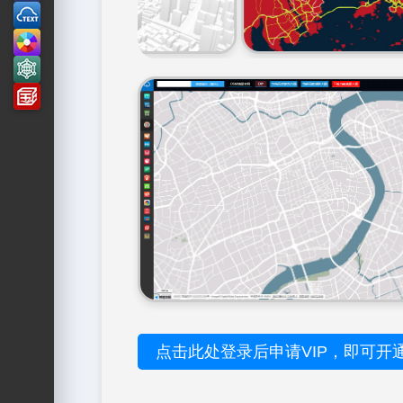
点击此处登录后申请VIP，即可开