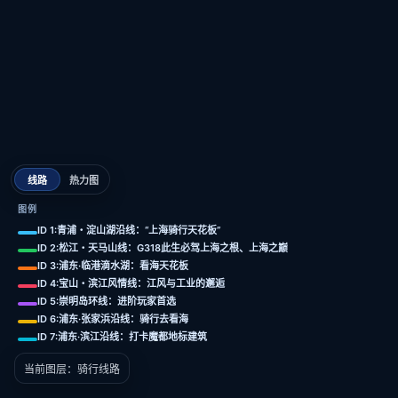
暗黑研究底图
标准底图
浅色底图
清新底图
线路
热力图
图例
ID 1:青浦・淀山湖沿线：“上海骑行天花板”
ID 1
查看
青浦・淀山湖沿线：“上海骑行天花板”
ID 2:松江・天马山线：G318此生必驾上海之根、上海之巅
ID 3:浦东·临港滴水湖：看海天花板
ID 4:宝山・滨江风情线：江风与工业的邂逅
ID 2
查看
ID 5:崇明岛环线：进阶玩家首选
松江・天马山线：G318此生必驾上海之根、上
ID 6:浦东·张家浜沿线：骑行去看海
海之巅
ID 7:浦东·滨江沿线：打卡魔都地标建筑
当前图层：骑行线路
ID 3
查看
浦东·临港滴水湖：看海天花板