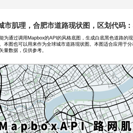
肥市城市肌理，合肥市道路现状图，区划代码：34
为通过调用Mapbox的API的风格底图，生成白底黑色道路的现状
。本图也可以用来作为全球城市道路现状图。本图适合应用于分
矢量数据，仅供参考。