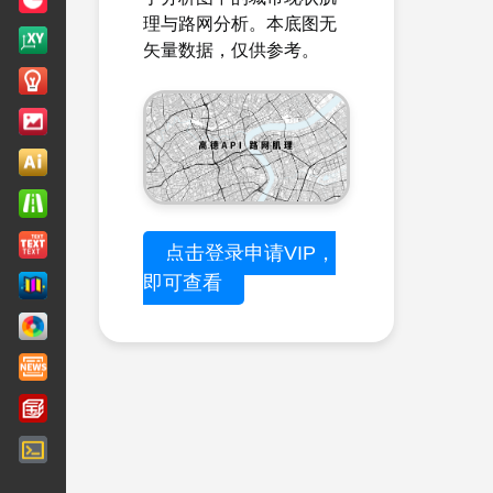
理与路网分析。本底图无
矢量数据，仅供参考。
点击登录申请VIP，
即可查看