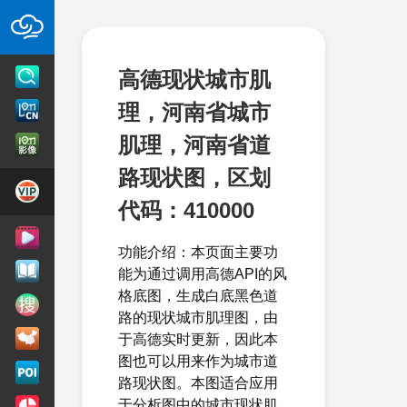
高德现状城市肌
理，河南省城市
肌理，河南省道
路现状图，区划
代码：410000
功能介绍：本页面主要功
能为通过调用高德API的风
格底图，生成白底黑色道
路的现状城市肌理图，由
于高德实时更新，因此本
图也可以用来作为城市道
路现状图。本图适合应用
于分析图中的城市现状肌