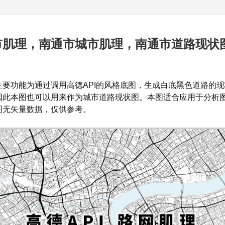
市肌理，南通市城市肌理，南通市道路现状
主要功能为通过调用高德API的风格底图，生成白底黑色道路的
因此本图也可以用来作为城市道路现状图。本图适合应用于分析
图无矢量数据，仅供参考。