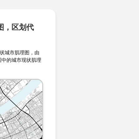
图，区划代
现状城市肌理图，由
图中的城市现状肌理