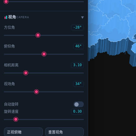
视角
CAMERA
▶
方位角
-28°
俯仰角
46°
相机距离
3.10
视场角
34°
自动旋转
旋转速度
0.30
正视俯瞰
重置视角