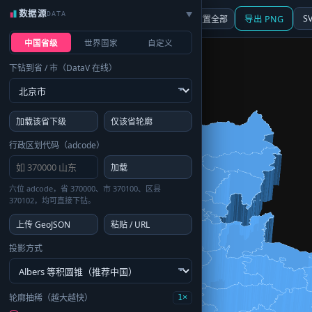
数据源
DATA
▶
3D
行政区划
地图
S
☰ 面板
重置全部
导出 PNG
中国省级
世界国家
自定义
下钻到省 / 市（DataV 在线）
加载该省下级
仅该省轮廓
行政区划代码（adcode）
加载
六位 adcode，省 370000、市 370100、区县
370102，均可直接下钻。
上传 GeoJSON
粘贴 / URL
投影方式
轮廓抽稀（越大越快）
1×