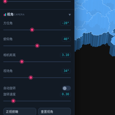
视角
CAMERA
▶
方位角
-28°
俯仰角
46°
相机距离
3.10
视场角
34°
自动旋转
旋转速度
0.30
正视俯瞰
重置视角