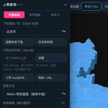
数据源
DATA
▶
3D
行政区划
地图
S
☰ 面板
重置全部
导出 PNG
中国省级
世界国家
自定义
下钻到省 / 市（DataV 在线）
加载该省下级
仅该省轮廓
行政区划代码（adcode）
加载
六位 adcode，省 370000、市 370100、区县
370102，均可直接下钻。
上传 GeoJSON
粘贴 / URL
投影方式
轮廓抽稀（越大越快）
1×