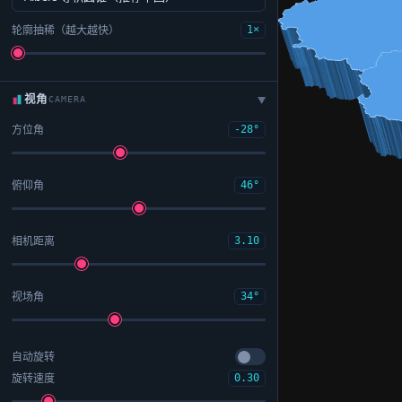
轮廓抽稀（越大越快）
1×
视角
CAMERA
▶
方位角
-28°
俯仰角
46°
相机距离
3.10
视场角
34°
自动旋转
旋转速度
0.30