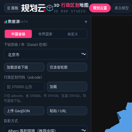
3D
行政区划
地图
☰ 面板
规划云蓝
素白模型
3D MAP STUDIO
数据源
DATA
▶
中国省级
世界国家
自定义
下钻到省 / 市（DataV 在线）
加载该省下级
仅该省轮廓
行政区划代码（adcode）
加载
六位 adcode，省 370000、市 370100、区县 370102，均
可直接下钻。
上传 GeoJSON
粘贴 / URL
投影方式