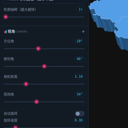
轮廓抽稀（越大越快）
1×
视角
CAMERA
▶
方位角
-28°
俯仰角
46°
相机距离
3.10
视场角
34°
自动旋转
旋转速度
0.30