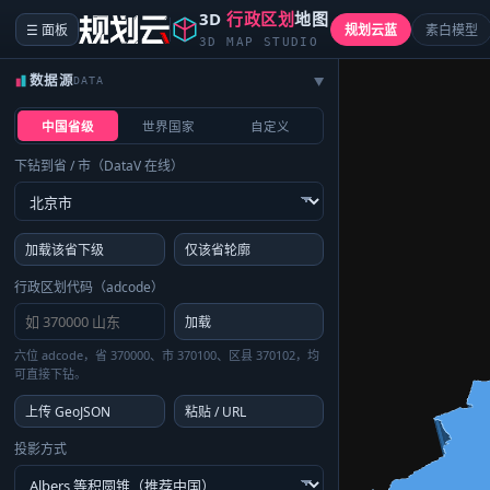
3D
行政区划
地图
☰ 面板
规划云蓝
素白模型
3D MAP STUDIO
数据源
DATA
▶
中国省级
世界国家
自定义
下钻到省 / 市（DataV 在线）
加载该省下级
仅该省轮廓
行政区划代码（adcode）
加载
六位 adcode，省 370000、市 370100、区县 370102，均
可直接下钻。
上传 GeoJSON
粘贴 / URL
投影方式