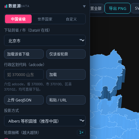
数据源
DATA
▶
3D
行政区划
地图
S
☰ 面板
重置全部
导出 PNG
中国省级
世界国家
自定义
下钻到省 / 市（DataV 在线）
加载该省下级
仅该省轮廓
行政区划代码（adcode）
加载
六位 adcode，省 370000、市 370100、区县
370102，均可直接下钻。
上传 GeoJSON
粘贴 / URL
投影方式
轮廓抽稀（越大越快）
1×