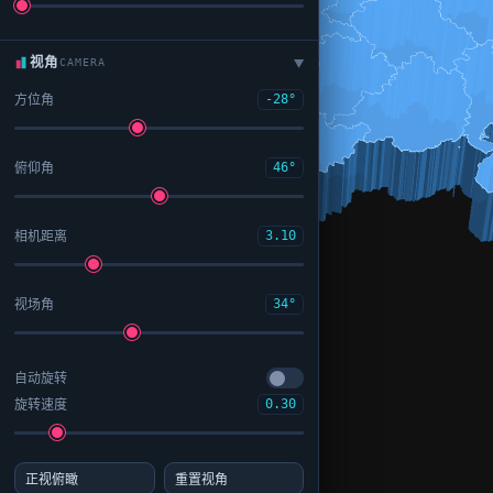
视角
CAMERA
▶
方位角
-28°
俯仰角
46°
相机距离
3.10
视场角
34°
自动旋转
旋转速度
0.30
正视俯瞰
重置视角