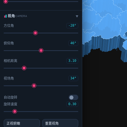
视角
CAMERA
▶
方位角
-28°
俯仰角
46°
相机距离
3.10
视场角
34°
自动旋转
旋转速度
0.30
正视俯瞰
重置视角