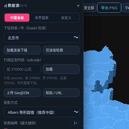
数据源
DATA
▶
3D
行政区划
地图
S
☰ 面板
重置全部
导出 PNG
中国省级
世界国家
自定义
下钻到省 / 市（DataV 在线）
加载该省下级
仅该省轮廓
行政区划代码（adcode）
加载
六位 adcode，省 370000、市 370100、区县
370102，均可直接下钻。
上传 GeoJSON
粘贴 / URL
投影方式
轮廓抽稀（越大越快）
1×