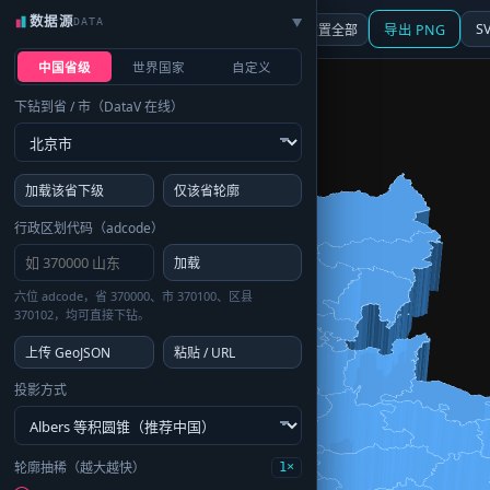
数据源
DATA
▶
3D
行政区划
地图
S
☰ 面板
重置全部
导出 PNG
中国省级
世界国家
自定义
下钻到省 / 市（DataV 在线）
加载该省下级
仅该省轮廓
行政区划代码（adcode）
加载
六位 adcode，省 370000、市 370100、区县
370102，均可直接下钻。
上传 GeoJSON
粘贴 / URL
投影方式
轮廓抽稀（越大越快）
1×