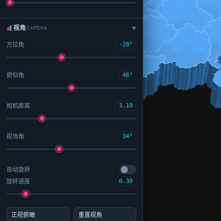
视角
CAMERA
▶
方位角
-28°
俯仰角
46°
相机距离
3.10
视场角
34°
自动旋转
旋转速度
0.30
正视俯瞰
重置视角