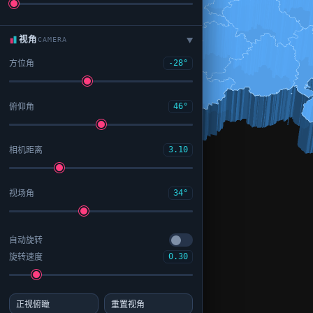
视角
CAMERA
▶
方位角
-28°
俯仰角
46°
相机距离
3.10
视场角
34°
自动旋转
旋转速度
0.30
正视俯瞰
重置视角