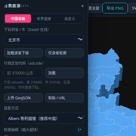
数据源
DATA
▶
3D
行政区划
地图
S
☰ 面板
重置全部
导出 PNG
中国省级
世界国家
自定义
下钻到省 / 市（DataV 在线）
加载该省下级
仅该省轮廓
行政区划代码（adcode）
加载
六位 adcode，省 370000、市 370100、区县
370102，均可直接下钻。
上传 GeoJSON
粘贴 / URL
投影方式
轮廓抽稀（越大越快）
1×