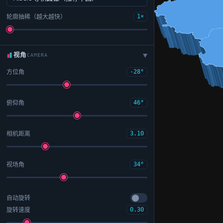
轮廓抽稀（越大越快）
1×
视角
CAMERA
▶
方位角
-28°
俯仰角
46°
相机距离
3.10
视场角
34°
自动旋转
旋转速度
0.30