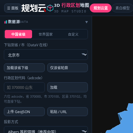
3D
行政区划
地图
☰ 面板
规划云蓝
素白模型
3D MAP STUDIO
数据源
DATA
▶
中国省级
世界国家
自定义
下钻到省 / 市（DataV 在线）
加载该省下级
仅该省轮廓
行政区划代码（adcode）
加载
六位 adcode，省 370000、市 370100、区县 370102，均
可直接下钻。
上传 GeoJSON
粘贴 / URL
投影方式