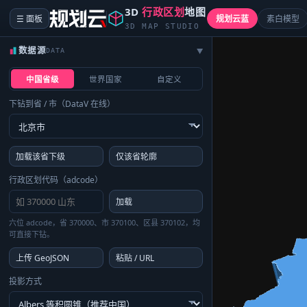
3D
行政区划
地图
☰ 面板
规划云蓝
素白模型
3D MAP STUDIO
数据源
DATA
▶
中国省级
世界国家
自定义
下钻到省 / 市（DataV 在线）
加载该省下级
仅该省轮廓
行政区划代码（adcode）
加载
六位 adcode，省 370000、市 370100、区县 370102，均
可直接下钻。
上传 GeoJSON
粘贴 / URL
投影方式