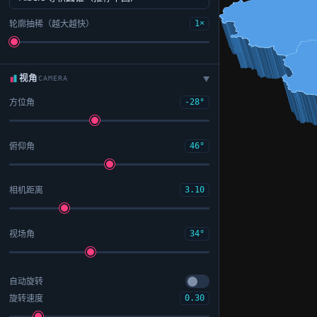
轮廓抽稀（越大越快）
1×
视角
CAMERA
▶
方位角
-28°
俯仰角
46°
相机距离
3.10
视场角
34°
自动旋转
旋转速度
0.30