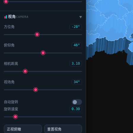
视角
CAMERA
▶
方位角
-28°
俯仰角
46°
相机距离
3.10
视场角
34°
自动旋转
旋转速度
0.30
正视俯瞰
重置视角