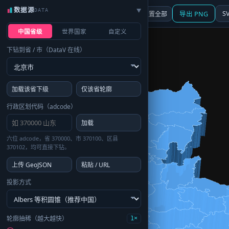
数据源
DATA
▶
3D
行政区划
地图
S
☰ 面板
重置全部
导出 PNG
中国省级
世界国家
自定义
下钻到省 / 市（DataV 在线）
加载该省下级
仅该省轮廓
行政区划代码（adcode）
加载
六位 adcode，省 370000、市 370100、区县
370102，均可直接下钻。
上传 GeoJSON
粘贴 / URL
投影方式
轮廓抽稀（越大越快）
1×