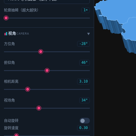
轮廓抽稀（越大越快）
1×
视角
CAMERA
▶
方位角
-28°
俯仰角
46°
相机距离
3.10
视场角
34°
自动旋转
旋转速度
0.30