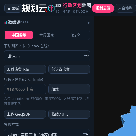
3D
行政区划
地图
☰ 面板
规划云蓝
素白模型
3D MAP STUDIO
数据源
DATA
▶
中国省级
世界国家
自定义
下钻到省 / 市（DataV 在线）
加载该省下级
仅该省轮廓
行政区划代码（adcode）
加载
六位 adcode，省 370000、市 370100、区县 370102，均
可直接下钻。
上传 GeoJSON
粘贴 / URL
投影方式