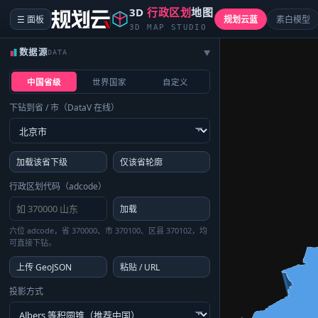
3D
行政区划
地图
☰ 面板
规划云蓝
素白模型
3D MAP STUDIO
数据源
DATA
▶
中国省级
世界国家
自定义
下钻到省 / 市（DataV 在线）
加载该省下级
仅该省轮廓
行政区划代码（adcode）
加载
六位 adcode，省 370000、市 370100、区县 370102，均
可直接下钻。
上传 GeoJSON
粘贴 / URL
投影方式