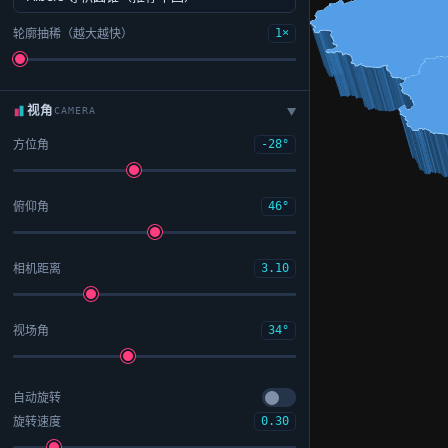
轮廓抽稀（越大越快）
1×
视角
CAMERA
▶
方位角
-28°
俯仰角
46°
相机距离
3.10
视场角
34°
自动旋转
旋转速度
0.30