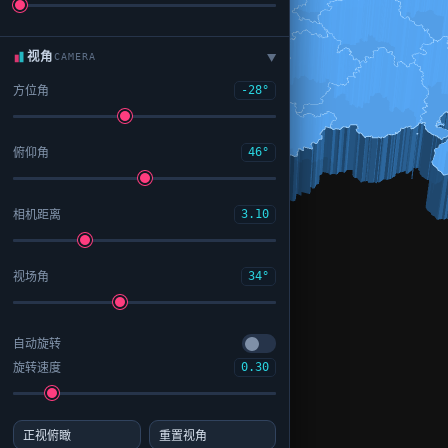
视角
CAMERA
▶
方位角
-28°
俯仰角
46°
相机距离
3.10
视场角
34°
自动旋转
旋转速度
0.30
正视俯瞰
重置视角