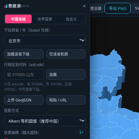
数据源
DATA
▶
3D
行政区划
地图
S
☰ 面板
重置全部
导出 PNG
中国省级
世界国家
自定义
下钻到省 / 市（DataV 在线）
加载该省下级
仅该省轮廓
行政区划代码（adcode）
加载
六位 adcode，省 370000、市 370100、区县
370102，均可直接下钻。
上传 GeoJSON
粘贴 / URL
投影方式
轮廓抽稀（越大越快）
1×