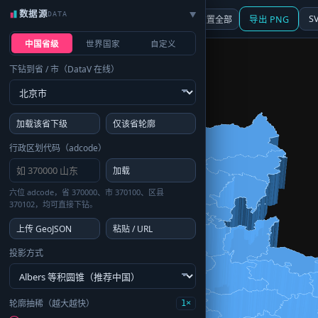
数据源
DATA
▶
3D
行政区划
地图
S
☰ 面板
重置全部
导出 PNG
中国省级
世界国家
自定义
下钻到省 / 市（DataV 在线）
加载该省下级
仅该省轮廓
行政区划代码（adcode）
加载
六位 adcode，省 370000、市 370100、区县
370102，均可直接下钻。
上传 GeoJSON
粘贴 / URL
投影方式
轮廓抽稀（越大越快）
1×