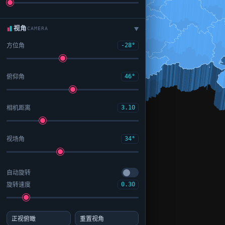
视角
CAMERA
▶
方位角
-28°
俯仰角
46°
相机距离
3.10
视场角
34°
自动旋转
旋转速度
0.30
正视俯瞰
重置视角