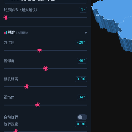
轮廓抽稀（越大越快）
1×
视角
CAMERA
▶
方位角
-28°
俯仰角
46°
相机距离
3.10
视场角
34°
自动旋转
旋转速度
0.30