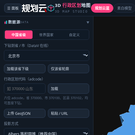
3D
行政区划
地图
☰ 面板
规划云蓝
素白模型
3D MAP STUDIO
数据源
DATA
▶
中国省级
世界国家
自定义
下钻到省 / 市（DataV 在线）
加载该省下级
仅该省轮廓
行政区划代码（adcode）
加载
六位 adcode，省 370000、市 370100、区县 370102，均
可直接下钻。
上传 GeoJSON
粘贴 / URL
投影方式