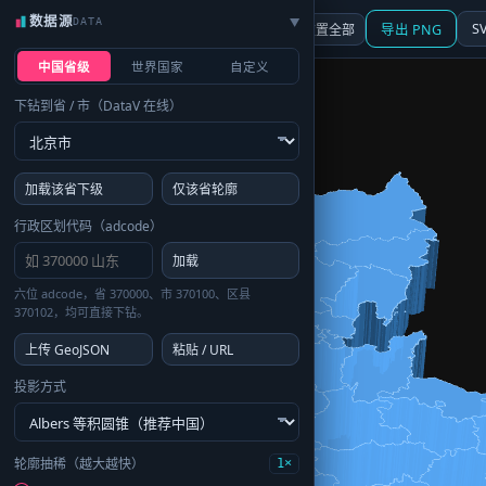
数据源
DATA
▶
3D
行政区划
地图
S
☰ 面板
重置全部
导出 PNG
中国省级
世界国家
自定义
下钻到省 / 市（DataV 在线）
加载该省下级
仅该省轮廓
行政区划代码（adcode）
加载
六位 adcode，省 370000、市 370100、区县
370102，均可直接下钻。
上传 GeoJSON
粘贴 / URL
投影方式
轮廓抽稀（越大越快）
1×