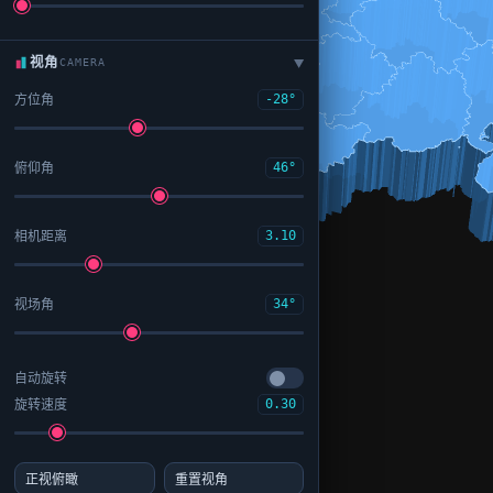
视角
CAMERA
▶
方位角
-28°
俯仰角
46°
相机距离
3.10
视场角
34°
自动旋转
旋转速度
0.30
正视俯瞰
重置视角