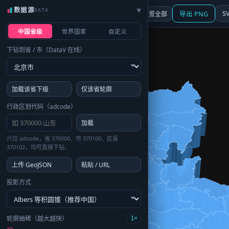
数据源
DATA
▶
3D
行政区划
地图
S
☰ 面板
重置全部
导出 PNG
中国省级
世界国家
自定义
下钻到省 / 市（DataV 在线）
加载该省下级
仅该省轮廓
行政区划代码（adcode）
加载
六位 adcode，省 370000、市 370100、区县
370102，均可直接下钻。
上传 GeoJSON
粘贴 / URL
投影方式
轮廓抽稀（越大越快）
1×