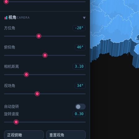
视角
CAMERA
▶
方位角
-28°
俯仰角
46°
相机距离
3.10
视场角
34°
自动旋转
旋转速度
0.30
正视俯瞰
重置视角