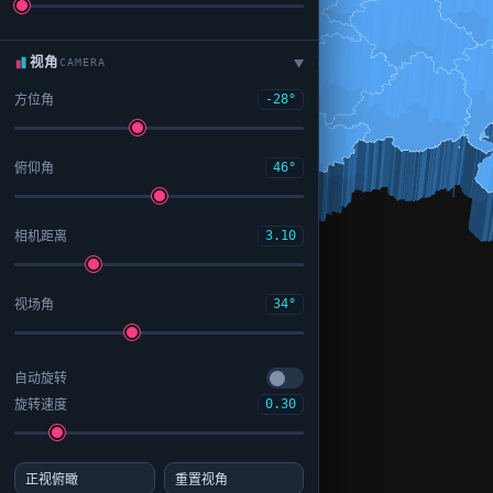
视角
CAMERA
▶
方位角
-28°
俯仰角
46°
相机距离
3.10
视场角
34°
自动旋转
旋转速度
0.30
正视俯瞰
重置视角