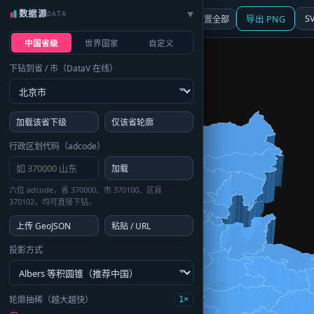
数据源
DATA
▶
3D
行政区划
地图
S
☰ 面板
重置全部
导出 PNG
中国省级
世界国家
自定义
下钻到省 / 市（DataV 在线）
加载该省下级
仅该省轮廓
行政区划代码（adcode）
加载
六位 adcode，省 370000、市 370100、区县
370102，均可直接下钻。
上传 GeoJSON
粘贴 / URL
投影方式
轮廓抽稀（越大越快）
1×