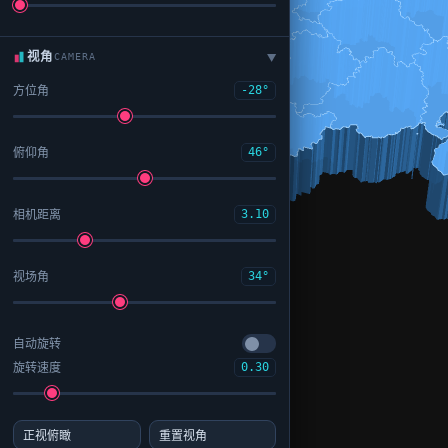
视角
CAMERA
▶
方位角
-28°
俯仰角
46°
相机距离
3.10
视场角
34°
自动旋转
旋转速度
0.30
正视俯瞰
重置视角