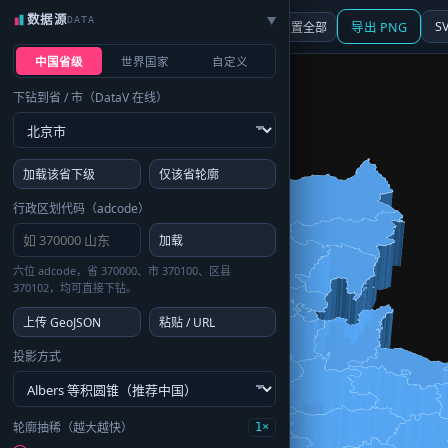
数据源
DATA
▶
3D
行政区划
地图
S
☰ 面板
重置全部
导出 PNG
中国省级
世界国家
自定义
下钻到省 / 市（DataV 在线）
加载该省下级
仅该省轮廓
行政区划代码（adcode）
加载
六位 adcode，省 370000、市 370100、区县
370102，均可直接下钻。
上传 GeoJSON
粘贴 / URL
投影方式
轮廓抽稀（越大越快）
1×