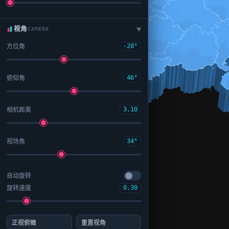
视角
CAMERA
▶
方位角
-28°
俯仰角
46°
相机距离
3.10
视场角
34°
自动旋转
旋转速度
0.30
正视俯瞰
重置视角