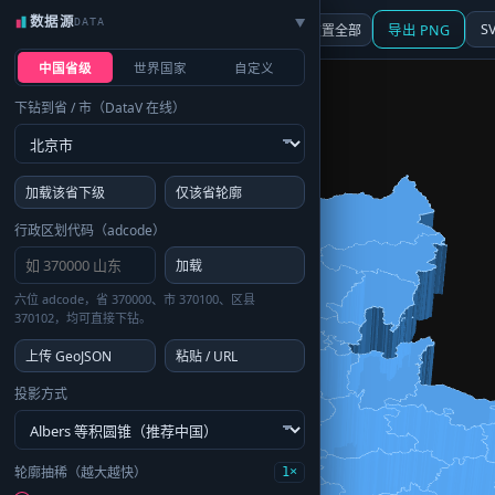
数据源
DATA
▶
3D
行政区划
地图
S
☰ 面板
重置全部
导出 PNG
中国省级
世界国家
自定义
下钻到省 / 市（DataV 在线）
加载该省下级
仅该省轮廓
行政区划代码（adcode）
加载
六位 adcode，省 370000、市 370100、区县
370102，均可直接下钻。
上传 GeoJSON
粘贴 / URL
投影方式
轮廓抽稀（越大越快）
1×