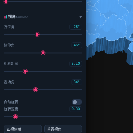
视角
CAMERA
▶
方位角
-28°
俯仰角
46°
相机距离
3.10
视场角
34°
自动旋转
旋转速度
0.30
正视俯瞰
重置视角