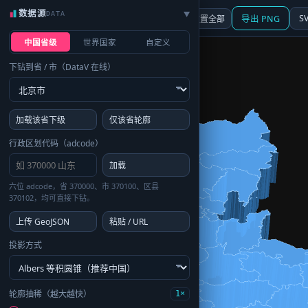
数据源
DATA
▶
3D
行政区划
地图
S
☰ 面板
重置全部
导出 PNG
中国省级
世界国家
自定义
下钻到省 / 市（DataV 在线）
加载该省下级
仅该省轮廓
行政区划代码（adcode）
加载
六位 adcode，省 370000、市 370100、区县
370102，均可直接下钻。
上传 GeoJSON
粘贴 / URL
投影方式
轮廓抽稀（越大越快）
1×