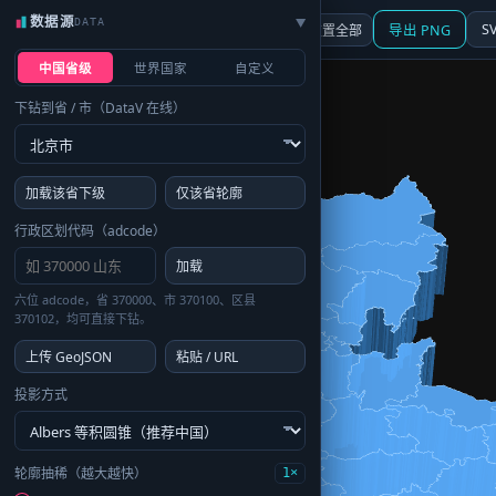
数据源
DATA
▶
3D
行政区划
地图
S
☰ 面板
重置全部
导出 PNG
中国省级
世界国家
自定义
下钻到省 / 市（DataV 在线）
加载该省下级
仅该省轮廓
行政区划代码（adcode）
加载
六位 adcode，省 370000、市 370100、区县
370102，均可直接下钻。
上传 GeoJSON
粘贴 / URL
投影方式
轮廓抽稀（越大越快）
1×