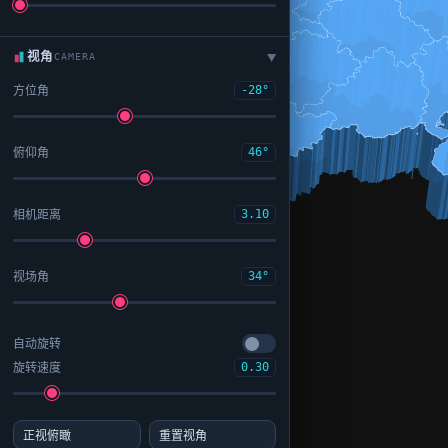
视角
CAMERA
▶
方位角
-28°
俯仰角
46°
相机距离
3.10
视场角
34°
自动旋转
旋转速度
0.30
正视俯瞰
重置视角