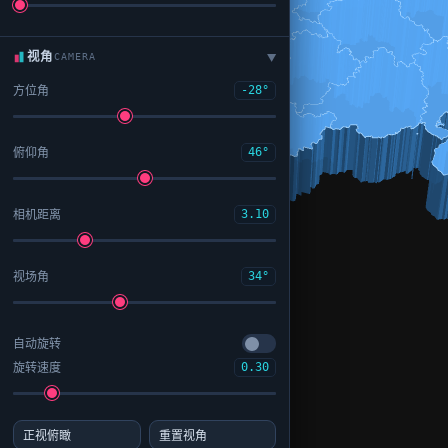
视角
CAMERA
▶
方位角
-28°
俯仰角
46°
相机距离
3.10
视场角
34°
自动旋转
旋转速度
0.30
正视俯瞰
重置视角