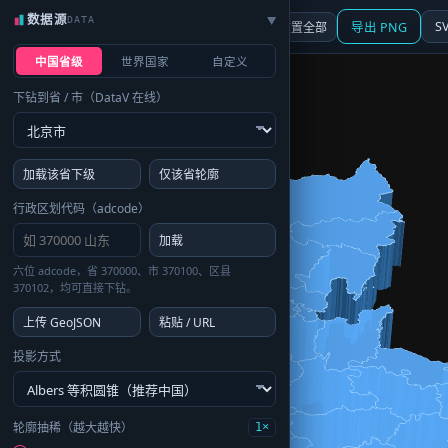
数据源
DATA
▶
3D
行政区划
地图
S
☰ 面板
重置全部
导出 PNG
中国省级
世界国家
自定义
下钻到省 / 市（DataV 在线）
加载该省下级
仅该省轮廓
行政区划代码（adcode）
加载
六位 adcode，省 370000、市 370100、区县
370102，均可直接下钻。
上传 GeoJSON
粘贴 / URL
投影方式
轮廓抽稀（越大越快）
1×