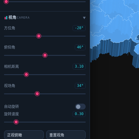
视角
CAMERA
▶
方位角
-28°
俯仰角
46°
相机距离
3.10
视场角
34°
自动旋转
旋转速度
0.30
正视俯瞰
重置视角