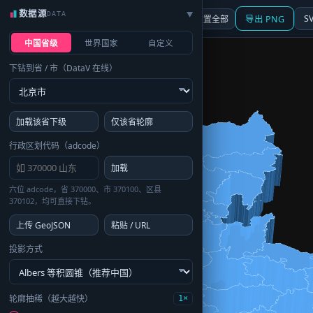
数据源
DATA
▶
3D
行政区划
地图
S
☰ 面板
重置全部
导出 PNG
中国省级
世界国家
自定义
下钻到省 / 市（DataV 在线）
加载该省下级
仅该省轮廓
行政区划代码（adcode）
加载
六位 adcode，省 370000、市 370100、区县
370102，均可直接下钻。
上传 GeoJSON
粘贴 / URL
投影方式
轮廓抽稀（越大越快）
1×