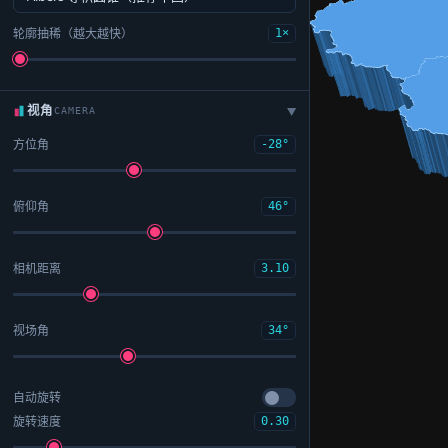
轮廓抽稀（越大越快）
1×
视角
CAMERA
▶
方位角
-28°
俯仰角
46°
相机距离
3.10
视场角
34°
自动旋转
旋转速度
0.30