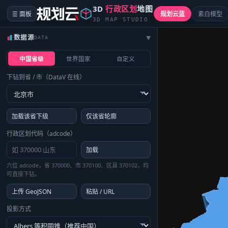
3D
行政区划
地图
☰ 面板
规划云蓝
素白模型
3D MAP STUDIO
数据源
DATA
▶
中国省级
世界国家
自定义
下钻到省 / 市（DataV 在线）
加载该省下级
仅该省轮廓
行政区划代码（adcode）
加载
六位 adcode，省 370000、市 370100、区县 370102，均
可直接下钻。
上传 GeoJSON
粘贴 / URL
投影方式