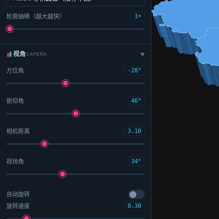
轮廓抽稀（越大越快）
1×
视角
CAMERA
▶
方位角
-28°
俯仰角
46°
相机距离
3.10
视场角
34°
自动旋转
旋转速度
0.30