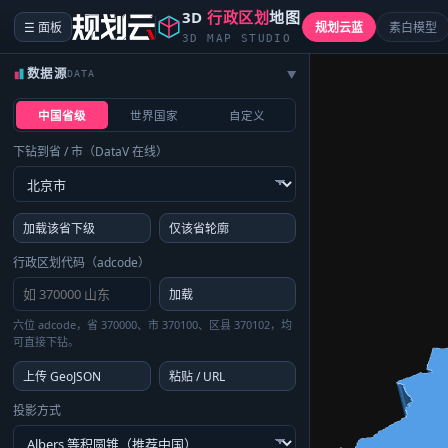
3D
行政区划
地图
☰ 面板
规划云蓝
素白模型
3D MAP STUDIO
数据源
DATA
▶
中国省级
世界国家
自定义
下钻到省 / 市（DataV 在线）
加载该省下级
仅该省轮廓
行政区划代码（adcode）
加载
六位 adcode，省 370000、市 370100、区县 370102，均
可直接下钻。
上传 GeoJSON
粘贴 / URL
投影方式