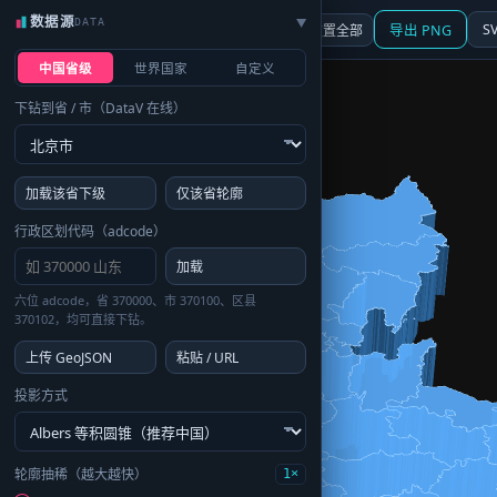
数据源
DATA
▶
3D
行政区划
地图
S
☰ 面板
重置全部
导出 PNG
中国省级
世界国家
自定义
下钻到省 / 市（DataV 在线）
加载该省下级
仅该省轮廓
行政区划代码（adcode）
加载
六位 adcode，省 370000、市 370100、区县
370102，均可直接下钻。
上传 GeoJSON
粘贴 / URL
投影方式
轮廓抽稀（越大越快）
1×