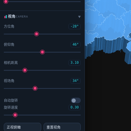
视角
CAMERA
▶
方位角
-28°
俯仰角
46°
相机距离
3.10
视场角
34°
自动旋转
旋转速度
0.30
正视俯瞰
重置视角