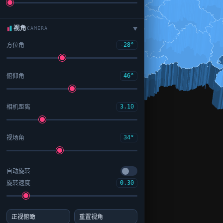
视角
CAMERA
▶
方位角
-28°
俯仰角
46°
相机距离
3.10
视场角
34°
自动旋转
旋转速度
0.30
正视俯瞰
重置视角