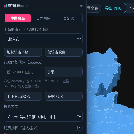
数据源
DATA
▶
3D
行政区划
地图
S
☰ 面板
重置全部
导出 PNG
中国省级
世界国家
自定义
下钻到省 / 市（DataV 在线）
加载该省下级
仅该省轮廓
行政区划代码（adcode）
加载
六位 adcode，省 370000、市 370100、区县
370102，均可直接下钻。
上传 GeoJSON
粘贴 / URL
投影方式
轮廓抽稀（越大越快）
1×