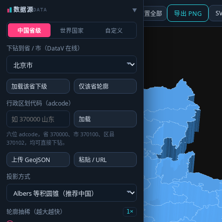
数据源
DATA
▶
3D
行政区划
地图
S
☰ 面板
重置全部
导出 PNG
中国省级
世界国家
自定义
下钻到省 / 市（DataV 在线）
加载该省下级
仅该省轮廓
行政区划代码（adcode）
加载
六位 adcode，省 370000、市 370100、区县
370102，均可直接下钻。
上传 GeoJSON
粘贴 / URL
投影方式
轮廓抽稀（越大越快）
1×