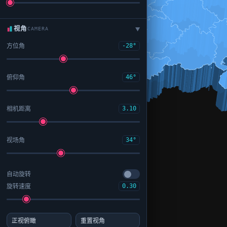
视角
CAMERA
▶
方位角
-28°
俯仰角
46°
相机距离
3.10
视场角
34°
自动旋转
旋转速度
0.30
正视俯瞰
重置视角