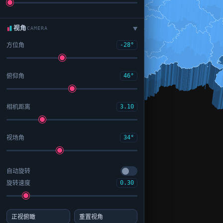
视角
CAMERA
▶
方位角
-28°
俯仰角
46°
相机距离
3.10
视场角
34°
自动旋转
旋转速度
0.30
正视俯瞰
重置视角