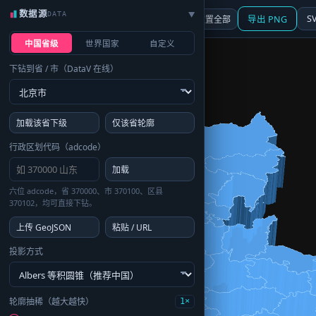
数据源
DATA
▶
3D
行政区划
地图
S
☰ 面板
重置全部
导出 PNG
中国省级
世界国家
自定义
下钻到省 / 市（DataV 在线）
加载该省下级
仅该省轮廓
行政区划代码（adcode）
加载
六位 adcode，省 370000、市 370100、区县
370102，均可直接下钻。
上传 GeoJSON
粘贴 / URL
投影方式
轮廓抽稀（越大越快）
1×