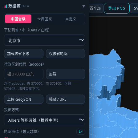
数据源
DATA
▶
3D
行政区划
地图
S
☰ 面板
重置全部
导出 PNG
中国省级
世界国家
自定义
下钻到省 / 市（DataV 在线）
加载该省下级
仅该省轮廓
行政区划代码（adcode）
加载
六位 adcode，省 370000、市 370100、区县
370102，均可直接下钻。
上传 GeoJSON
粘贴 / URL
投影方式
轮廓抽稀（越大越快）
1×