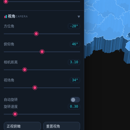
视角
CAMERA
▶
方位角
-28°
俯仰角
46°
相机距离
3.10
视场角
34°
自动旋转
旋转速度
0.30
正视俯瞰
重置视角