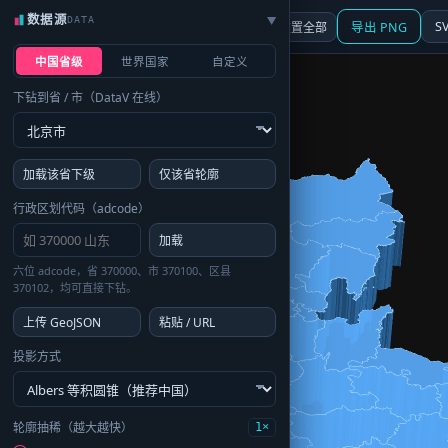
数据源
DATA
▶
3D
行政区划
地图
S
☰ 面板
重置全部
导出 PNG
中国省级
世界国家
自定义
下钻到省 / 市（DataV 在线）
加载该省下级
仅该省轮廓
行政区划代码（adcode）
加载
六位 adcode，省 370000、市 370100、区县
370102，均可直接下钻。
上传 GeoJSON
粘贴 / URL
投影方式
轮廓抽稀（越大越快）
1×