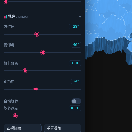
视角
CAMERA
▶
方位角
-28°
俯仰角
46°
相机距离
3.10
视场角
34°
自动旋转
旋转速度
0.30
正视俯瞰
重置视角