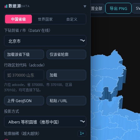
数据源
DATA
▶
3D
行政区划
地图
S
☰ 面板
重置全部
导出 PNG
中国省级
世界国家
自定义
下钻到省 / 市（DataV 在线）
加载该省下级
仅该省轮廓
行政区划代码（adcode）
加载
六位 adcode，省 370000、市 370100、区县
370102，均可直接下钻。
上传 GeoJSON
粘贴 / URL
投影方式
轮廓抽稀（越大越快）
1×