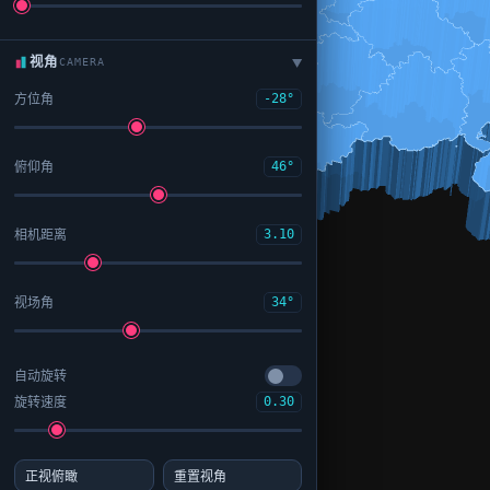
视角
CAMERA
▶
方位角
-28°
俯仰角
46°
相机距离
3.10
视场角
34°
自动旋转
旋转速度
0.30
正视俯瞰
重置视角