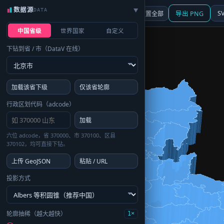
数据源
DATA
▶
3D
行政区划
地图
S
☰ 面板
重置全部
导出 PNG
中国省级
世界国家
自定义
下钻到省 / 市（DataV 在线）
加载该省下级
仅该省轮廓
行政区划代码（adcode）
加载
六位 adcode，省 370000、市 370100、区县
370102，均可直接下钻。
上传 GeoJSON
粘贴 / URL
投影方式
轮廓抽稀（越大越快）
1×