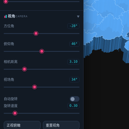
视角
CAMERA
▶
方位角
-28°
俯仰角
46°
相机距离
3.10
视场角
34°
自动旋转
旋转速度
0.30
正视俯瞰
重置视角