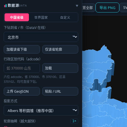
数据源
DATA
▶
3D
行政区划
地图
S
☰ 面板
重置全部
导出 PNG
中国省级
世界国家
自定义
下钻到省 / 市（DataV 在线）
加载该省下级
仅该省轮廓
行政区划代码（adcode）
加载
六位 adcode，省 370000、市 370100、区县
370102，均可直接下钻。
上传 GeoJSON
粘贴 / URL
投影方式
轮廓抽稀（越大越快）
1×