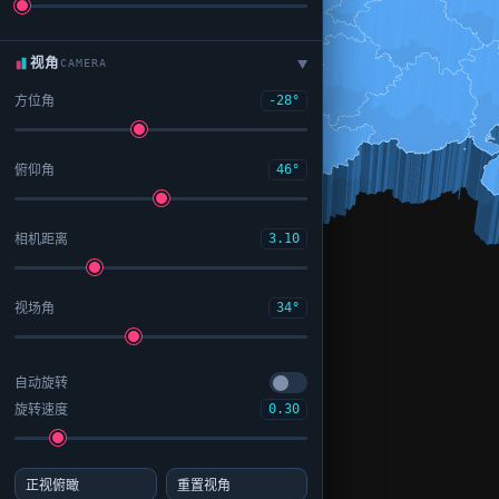
视角
CAMERA
▶
方位角
-28°
俯仰角
46°
相机距离
3.10
视场角
34°
自动旋转
旋转速度
0.30
正视俯瞰
重置视角