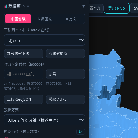
数据源
DATA
▶
3D
行政区划
地图
S
☰ 面板
重置全部
导出 PNG
中国省级
世界国家
自定义
下钻到省 / 市（DataV 在线）
加载该省下级
仅该省轮廓
行政区划代码（adcode）
加载
六位 adcode，省 370000、市 370100、区县
370102，均可直接下钻。
上传 GeoJSON
粘贴 / URL
投影方式
轮廓抽稀（越大越快）
1×