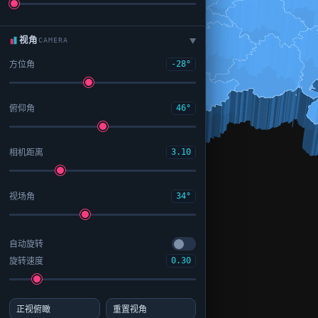
视角
CAMERA
▶
方位角
-28°
俯仰角
46°
相机距离
3.10
视场角
34°
自动旋转
旋转速度
0.30
正视俯瞰
重置视角