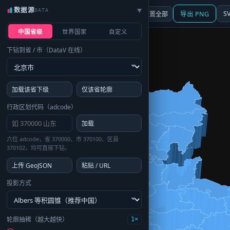
数据源
DATA
▶
3D
行政区划
地图
S
☰ 面板
重置全部
导出 PNG
中国省级
世界国家
自定义
下钻到省 / 市（DataV 在线）
加载该省下级
仅该省轮廓
行政区划代码（adcode）
加载
六位 adcode，省 370000、市 370100、区县
370102，均可直接下钻。
上传 GeoJSON
粘贴 / URL
投影方式
轮廓抽稀（越大越快）
1×