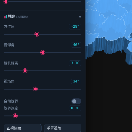
视角
CAMERA
▶
方位角
-28°
俯仰角
46°
相机距离
3.10
视场角
34°
自动旋转
旋转速度
0.30
正视俯瞰
重置视角