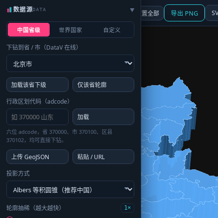
数据源
DATA
▶
3D
行政区划
地图
S
☰ 面板
重置全部
导出 PNG
中国省级
世界国家
自定义
下钻到省 / 市（DataV 在线）
加载该省下级
仅该省轮廓
行政区划代码（adcode）
加载
六位 adcode，省 370000、市 370100、区县
370102，均可直接下钻。
上传 GeoJSON
粘贴 / URL
投影方式
轮廓抽稀（越大越快）
1×