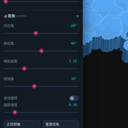
视角
CAMERA
▶
方位角
-28°
俯仰角
46°
相机距离
3.10
视场角
34°
自动旋转
旋转速度
0.30
正视俯瞰
重置视角