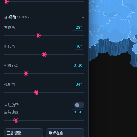
视角
CAMERA
▶
方位角
-28°
俯仰角
46°
相机距离
3.10
视场角
34°
自动旋转
旋转速度
0.30
正视俯瞰
重置视角