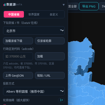
数据源
DATA
▶
3D
行政区划
地图
S
☰ 面板
重置全部
导出 PNG
中国省级
世界国家
自定义
下钻到省 / 市（DataV 在线）
加载该省下级
仅该省轮廓
行政区划代码（adcode）
加载
六位 adcode，省 370000、市 370100、区县
370102，均可直接下钻。
上传 GeoJSON
粘贴 / URL
投影方式
轮廓抽稀（越大越快）
1×