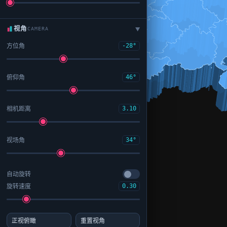
视角
CAMERA
▶
方位角
-28°
俯仰角
46°
相机距离
3.10
视场角
34°
自动旋转
旋转速度
0.30
正视俯瞰
重置视角