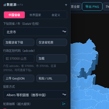
数据源
DATA
▶
3D
行政区划
地图
S
☰ 面板
重置全部
导出 PNG
中国省级
世界国家
自定义
下钻到省 / 市（DataV 在线）
加载该省下级
仅该省轮廓
行政区划代码（adcode）
加载
六位 adcode，省 370000、市 370100、区县
370102，均可直接下钻。
上传 GeoJSON
粘贴 / URL
投影方式
轮廓抽稀（越大越快）
1×