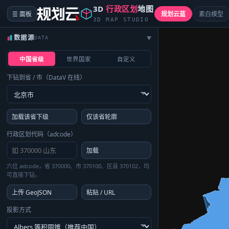
3D
行政区划
地图
☰ 面板
规划云蓝
素白模型
3D MAP STUDIO
数据源
DATA
▶
中国省级
世界国家
自定义
下钻到省 / 市（DataV 在线）
加载该省下级
仅该省轮廓
行政区划代码（adcode）
加载
六位 adcode，省 370000、市 370100、区县 370102，均
可直接下钻。
上传 GeoJSON
粘贴 / URL
投影方式