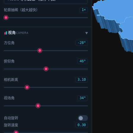
轮廓抽稀（越大越快）
1×
视角
CAMERA
▶
方位角
-28°
俯仰角
46°
相机距离
3.10
视场角
34°
自动旋转
旋转速度
0.30