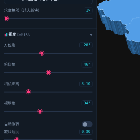
轮廓抽稀（越大越快）
1×
视角
CAMERA
▶
方位角
-28°
俯仰角
46°
相机距离
3.10
视场角
34°
自动旋转
旋转速度
0.30