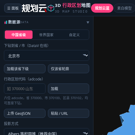
3D
行政区划
地图
☰ 面板
规划云蓝
素白模型
3D MAP STUDIO
数据源
DATA
▶
中国省级
世界国家
自定义
下钻到省 / 市（DataV 在线）
加载该省下级
仅该省轮廓
行政区划代码（adcode）
加载
六位 adcode，省 370000、市 370100、区县 370102，均
可直接下钻。
上传 GeoJSON
粘贴 / URL
投影方式