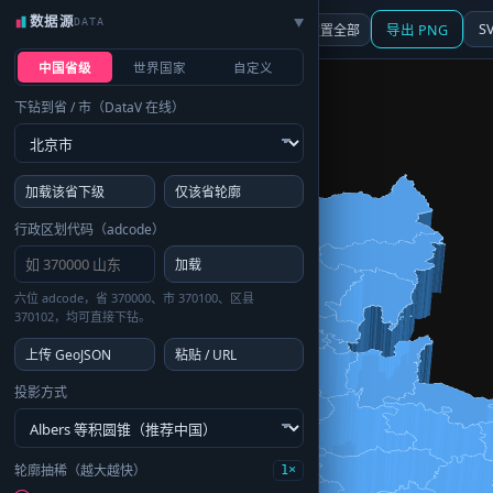
数据源
DATA
▶
3D
行政区划
地图
S
☰ 面板
重置全部
导出 PNG
中国省级
世界国家
自定义
下钻到省 / 市（DataV 在线）
加载该省下级
仅该省轮廓
行政区划代码（adcode）
加载
六位 adcode，省 370000、市 370100、区县
370102，均可直接下钻。
上传 GeoJSON
粘贴 / URL
投影方式
轮廓抽稀（越大越快）
1×