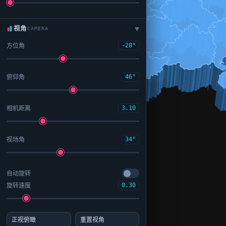
视角
CAMERA
▶
方位角
-28°
俯仰角
46°
相机距离
3.10
视场角
34°
自动旋转
旋转速度
0.30
正视俯瞰
重置视角